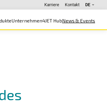
Karriere
Kontakt
DE
dukte
Unternehmen
4JET Hub
News & Events
 des