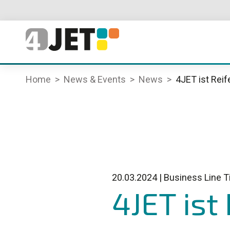
Home
News & Events
News
4JET ist Reif
20.03.2024
|
Business Line T
4JET ist