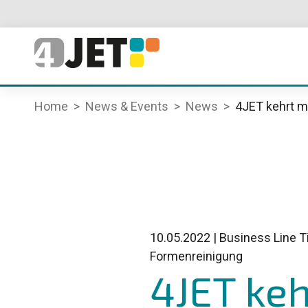
Home
News & Events
News
4JET kehrt m
10.05.2022
|
Business Line Ti
Formenreinigung
4JET keh