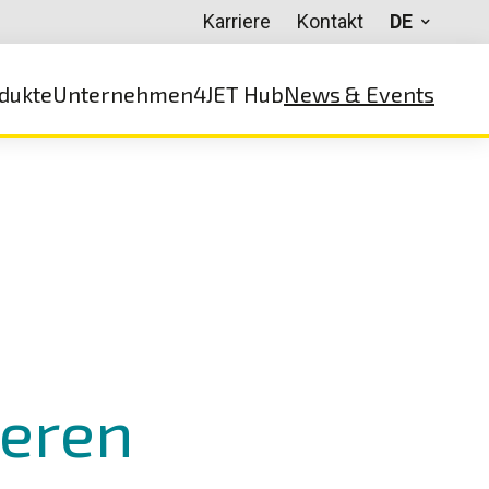
Karriere
Kontakt
DE
dukte
Unternehmen
4JET Hub
News & Events
ieren